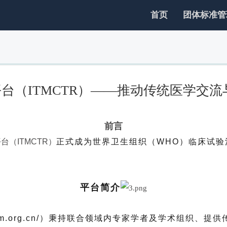
首页
团体标准管
台（ITMCTR）——推动传统医学交
前言
（ITMCTR）
正式成为世界卫生组织（
WHO
）临床试验
。
平台简介
r.ccebtcm.org.cn/）秉持联合领域内专家学者及学术